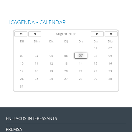
ICAGENDA - CALENDAR
August 2026
Dil
Dim
Dic
Dij
Div
Dis
Diu
01
02
07
03
04
05
06
08
09
10
11
12
13
14
15
16
17
18
19
20
21
22
23
24
25
26
27
28
29
30
31
ENLLAÇOS INTERESSANTS
PREMSA