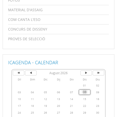
FOTOS
MATERIAL D'ASSAIG
COM CANTA L'ESO
CONCURS DE DISSENY
PROVES DE SELECCIÓ
ICAGENDA - CALENDAR
August 2026
Dil
Dim
Dic
Dij
Div
Dis
Diu
01
02
08
03
04
05
06
07
09
10
11
12
13
14
15
16
17
18
19
20
21
22
23
24
25
26
27
28
29
30