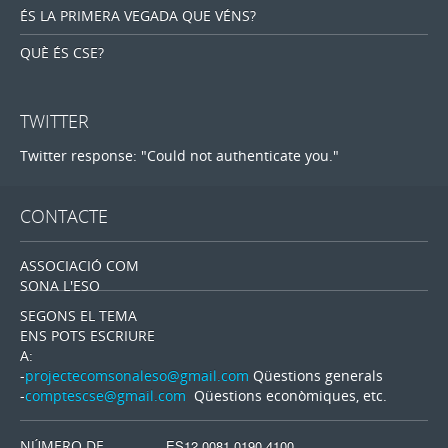
ÉS LA PRIMERA VEGADA QUE VÉNS?
QUÈ ÉS CSE?
TWITTER
Twitter response: "Could not authenticate you."
CONTACTE
ASSOCIACIÓ COM
SONA L'ESO
SEGONS EL TEMA
ENS POTS ESCRIURE
A:
-
projectecomsonaleso@gmail.com
Qüestions generals
-
comptescse@gmail.com
Qüestions econòmiques, etc.
NÚMERO DE
ES12 0081 0190 4100