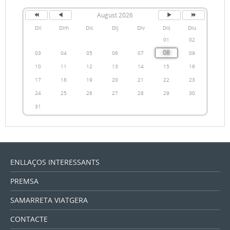
August 2026
Dil
Dim
Dic
Dij
Div
Dis
Diu
01
02
08
03
04
05
06
07
09
10
11
12
13
14
15
16
17
18
19
20
21
22
23
24
25
26
27
28
29
30
31
ENLLAÇOS INTERESSANTS
PREMSA
SAMARRETA VIATGERA
CONTACTE