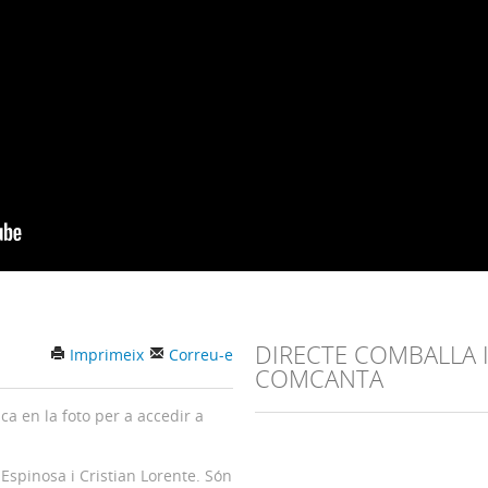
DIRECTE COMBALLA 
Imprimeix
Correu-e
COMCANTA
ica en la foto per a accedir a
 Espinosa i Cristian Lorente. Són