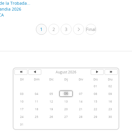
e la Trobada...
Gandia 2026
CA
1
2
3
Final
»
August 2026
Dil
Dim
Dic
Dij
Div
Dis
Diu
01
02
06
03
04
05
07
08
09
10
11
12
13
14
15
16
17
18
19
20
21
22
23
24
25
26
27
28
29
30
31