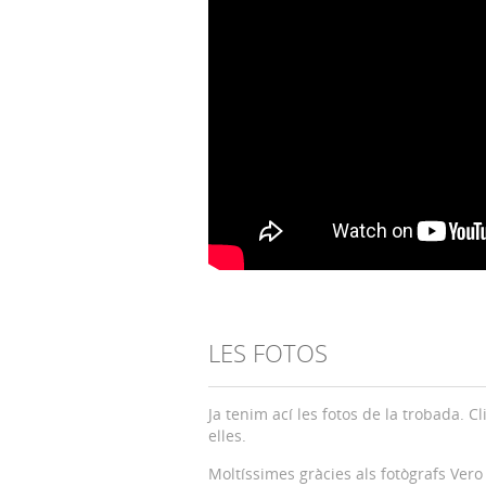
LES FOTOS
Ja tenim ací les fotos de la trobada. Cl
elles.
Moltíssimes gràcies als fotògrafs Vero