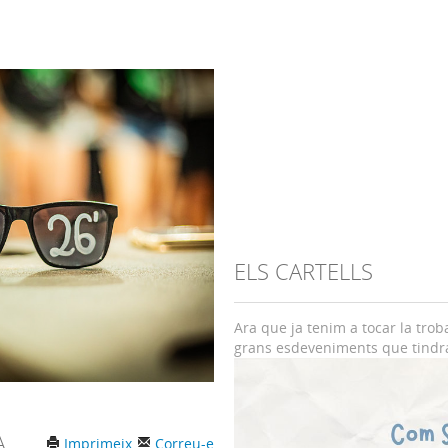
ELS CARTELLS
Ara que ja tenim a tocar la trob
grans esdeveniments que tindra
A
Imprimeix
Correu-e