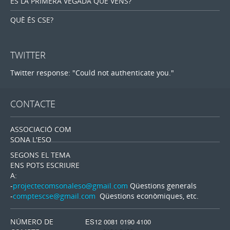
ÉS LA PRIMERA VEGADA QUE VÉNS?
QUÈ ÉS CSE?
TWITTER
Twitter response: "Could not authenticate you."
CONTACTE
ASSOCIACIÓ COM
SONA L'ESO
SEGONS EL TEMA
ENS POTS ESCRIURE
A:
-
projectecomsonaleso@gmail.com
Qüestions generals
-
comptescse@gmail.com
Qüestions econòmiques, etc.
NÚMERO DE
ES12 0081 0190 4100