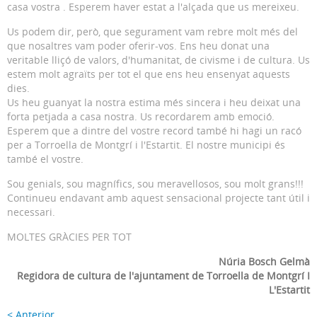
casa vostra . Esperem haver estat a l'alçada que us mereixeu.
Us podem dir, però, que segurament vam rebre molt més del
que nosaltres vam poder oferir-vos. Ens heu donat una
veritable lliçó de valors, d'humanitat, de civisme i de cultura. Us
estem molt agraïts per tot el que ens heu ensenyat aquests
dies.
Us heu guanyat la nostra estima més sincera i heu deixat una
forta petjada a casa nostra. Us recordarem amb emoció.
Esperem que a dintre del vostre record també hi hagi un racó
per a Torroella de Montgrí i l'Estartit. El nostre municipi és
també el vostre.
Sou genials, sou magnífics, sou meravellosos, sou molt grans!!!
Continueu endavant amb aquest sensacional projecte tant útil i
necessari.
MOLTES GRÀCIES PER TOT
Núria Bosch Gelmà
Regidora de cultura de l'ajuntament de Torroella de Montgrí I
L'Estartit
< Anterior