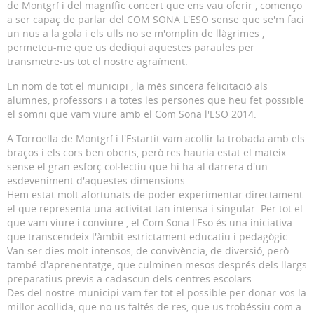
de Montgrí i del magnífic concert que ens vau oferir , començo
a ser capaç de parlar del COM SONA L'ESO sense que se'm faci
un nus a la gola i els ulls no se m'omplin de llàgrimes ,
permeteu-me que us dediqui aquestes paraules per
transmetre-us tot el nostre agraïment.
En nom de tot el municipi , la més sincera felicitació als
alumnes, professors i a totes les persones que heu fet possible
el somni que vam viure amb el Com Sona l'ESO 2014.
A Torroella de Montgrí i l'Estartit vam acollir la trobada amb els
braços i els cors ben oberts, però res hauria estat el mateix
sense el gran esforç col·lectiu que hi ha al darrera d'un
esdeveniment d'aquestes dimensions.
Hem estat molt afortunats de poder experimentar directament
el que representa una activitat tan intensa i singular. Per tot el
que vam viure i conviure , el Com Sona l'Eso és una iniciativa
que transcendeix l'àmbit estrictament educatiu i pedagògic.
Van ser dies molt intensos, de convivència, de diversió, però
també d'aprenentatge, que culminen mesos després dels llargs
preparatius previs a cadascun dels centres escolars.
Des del nostre municipi vam fer tot el possible per donar-vos la
millor acollida, que no us faltés de res, que us trobéssiu com a